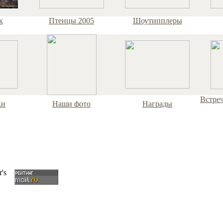
к
Птенцы 2005
Шоутипплеры
Встре
ки
Наши фото
Награды
©При использовании материалов сай
tipplersport.ru обязательна.