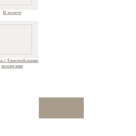
В полете
ча с Европейскими
коллегами
та ссылка на